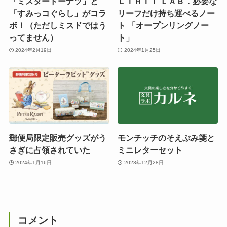
「ミスタードーナツ」と
ＬＩＨＩＴ ＬＡＢ．必要な
「すみっコぐらし」がコラ
リーフだけ持ち運べるノー
ボ！（ただしミスドではう
ト 「オープンリングノー
ってません）
ト」
2024年2月19日
2024年1月25日
郵便局限定販売グッズがう
モンチッチのそえぶみ箋と
さぎに占領されていた
ミニレターセット
2024年1月16日
2023年12月28日
コメント