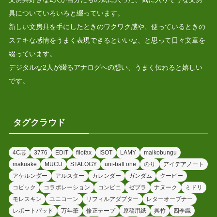
具についていろいろと綴っています。
新しい文房具を手にしたときのワクワク感や、使っているときの
ステキな感情をうまく表現できるといいな、と思って日々文章を
綴っています。
デジタルな2人が綴るアナログへの想い、うまく伝わると嬉しい
です。
タグクラウド
4C芯
3776
EDiT
filofax
ISOT
LAMY
maikobungu
makuake
MUCU
STALOGY
uni-ball one
のり
アイデアノート
アケルンダー
アルスター
カレンダー
ガンダム
クーピー
コピック
コラボレーション
コンビニ
ゼブラ
ナヌーク
ミドリ
モレスキン
ユニコーン
リフィルアダプター
レターオープナー
レポートパッド
万年筆
修正テープ
原稿用紙
呉竹
四季織