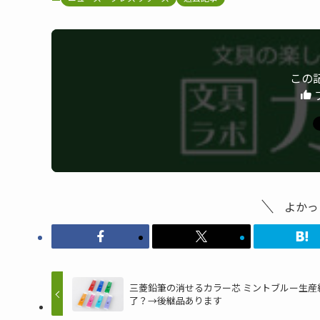
この
よかっ
三菱鉛筆の消せるカラー芯 ミントブルー生産
了？→後継品あります