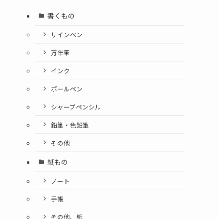
書くもの
サインペン
万年筆
インク
ボールペン
シャープペンシル
鉛筆・色鉛筆
その他
紙もの
ノート
手帳
その他、紙