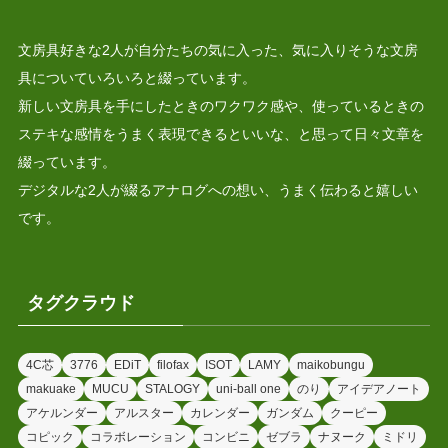
文房具好きな2人が自分たちの気に入った、気に入りそうな文房
具についていろいろと綴っています。
新しい文房具を手にしたときのワクワク感や、使っているときの
ステキな感情をうまく表現できるといいな、と思って日々文章を
綴っています。
デジタルな2人が綴るアナログへの想い、うまく伝わると嬉しい
です。
タグクラウド
4C芯
3776
EDiT
filofax
ISOT
LAMY
maikobungu
makuake
MUCU
STALOGY
uni-ball one
のり
アイデアノート
アケルンダー
アルスター
カレンダー
ガンダム
クーピー
コピック
コラボレーション
コンビニ
ゼブラ
ナヌーク
ミドリ