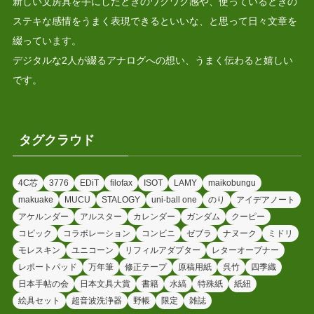
新しい文房具を手にしたときのワクワク感や、使っているときの
ステキな感情をうまく表現できるといいな、と思って日々文章を
綴っています。
デジタルな2人が綴るアナログへの想い、うまく伝わると嬉しい
です。
タグクラウド
4C芯
3776
EDiT
filofax
ISOT
LAMY
maikobungu
makuake
MUCU
STALOGY
uni-ball one
のり
アイデアノート
アケルンダー
アルスター
カレンダー
ガンダム
クーピー
コピック
コラボレーション
コンビニ
ゼブラ
ナヌーク
ミドリ
モレスキン
ユニコーン
リフィルアダプター
レターオープナー
レポートパッド
万年筆
修正テープ
原稿用紙
呉竹
四季織
日本手帖の会
日本文具大賞
書籍
水縞
特殊紙
紙紐
絵具セット
超音波洗浄器
野帳
限定
雑誌