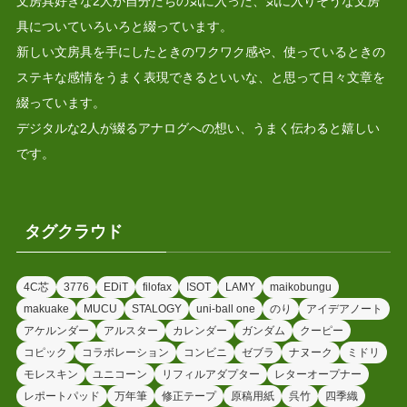
文房具好きな2人が自分たちの気に入った、気に入りそうな文房
具についていろいろと綴っています。
新しい文房具を手にしたときのワクワク感や、使っているときの
ステキな感情をうまく表現できるといいな、と思って日々文章を
綴っています。
デジタルな2人が綴るアナログへの想い、うまく伝わると嬉しい
です。
タグクラウド
4C芯
3776
EDiT
filofax
ISOT
LAMY
maikobungu
makuake
MUCU
STALOGY
uni-ball one
のり
アイデアノート
アケルンダー
アルスター
カレンダー
ガンダム
クーピー
コピック
コラボレーション
コンビニ
ゼブラ
ナヌーク
ミドリ
モレスキン
ユニコーン
リフィルアダプター
レターオープナー
レポートパッド
万年筆
修正テープ
原稿用紙
呉竹
四季織