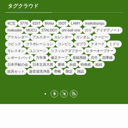
タグクラウド
4C芯
3776
EDiT
filofax
ISOT
LAMY
maikobungu
makuake
MUCU
STALOGY
uni-ball one
のり
アイデアノート
アケルンダー
アルスター
カレンダー
ガンダム
クーピー
コピック
コラボレーション
コンビニ
ゼブラ
ナヌーク
ミドリ
モレスキン
ユニコーン
リフィルアダプター
レターオープナー
レポートパッド
万年筆
修正テープ
原稿用紙
呉竹
四季織
日本手帖の会
日本文具大賞
書籍
水縞
特殊紙
紙紐
絵具セット
超音波洗浄器
野帳
限定
雑誌
©
文具ラボ カルネ / エムティ・デザイン