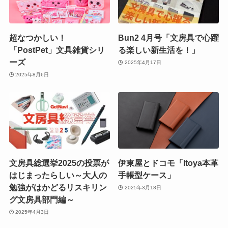
超なつかしい！
Bun2 4月号「文房具で心躍
「PostPet」文具雑貨シリ
る楽しい新生活を！」
ーズ
2025年4月17日
2025年8月6日
文房具総選挙2025の投票が
伊東屋とドコモ「Itoya本革
はじまったらしい～大人の
手帳型ケース」
勉強がはかどるリスキリン
2025年3月18日
グ文房具部門編～
2025年4月3日