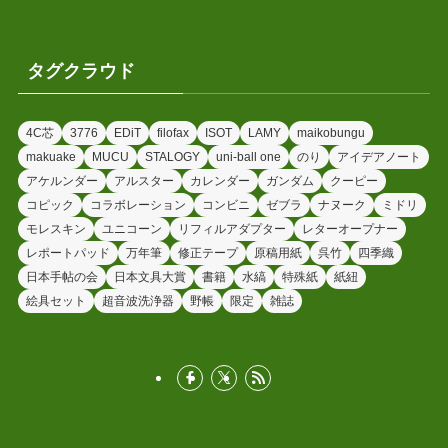
タグクラウド
4C芯
3776
EDiT
filofax
ISOT
LAMY
maikobungu
makuake
MUCU
STALOGY
uni-ball one
のり
アイデアノート
アケルンダー
アルスター
カレンダー
ガンダム
クーピー
コピック
コラボレーション
コンビニ
ゼブラ
ナヌーク
ミドリ
モレスキン
ユニコーン
リフィルアダプター
レターオープナー
レポートパッド
万年筆
修正テープ
原稿用紙
呉竹
四季織
日本手帖の会
日本文具大賞
書籍
水縞
特殊紙
紙紐
絵具セット
超音波洗浄器
野帳
限定
雑誌