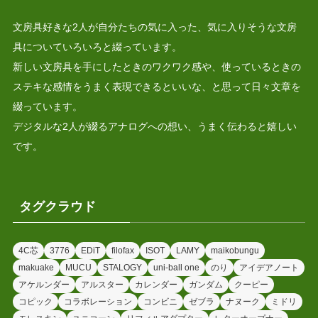
文房具好きな2人が自分たちの気に入った、気に入りそうな文房
具についていろいろと綴っています。
新しい文房具を手にしたときのワクワク感や、使っているときの
ステキな感情をうまく表現できるといいな、と思って日々文章を
綴っています。
デジタルな2人が綴るアナログへの想い、うまく伝わると嬉しい
です。
タグクラウド
4C芯
3776
EDiT
filofax
ISOT
LAMY
maikobungu
makuake
MUCU
STALOGY
uni-ball one
のり
アイデアノート
アケルンダー
アルスター
カレンダー
ガンダム
クーピー
コピック
コラボレーション
コンビニ
ゼブラ
ナヌーク
ミドリ