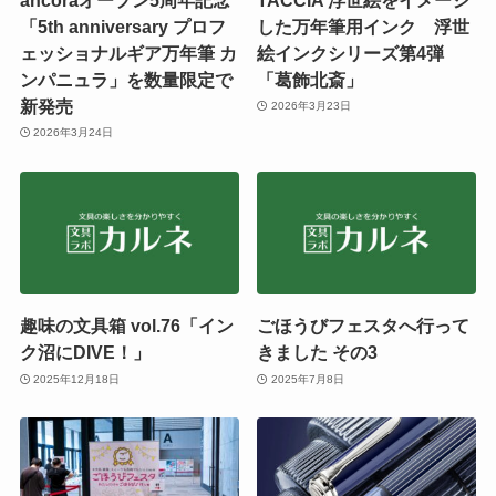
「5th anniversary プロフ
した万年筆用インク 浮世
ェッショナルギア万年筆 カ
絵インクシリーズ第4弾
ンパニュラ」を数量限定で
「葛飾北斎」
新発売
2026年3月23日
2026年3月24日
趣味の文具箱 vol.76「イン
ごほうびフェスタへ行って
ク沼にDIVE！」
きました その3
2025年12月18日
2025年7月8日