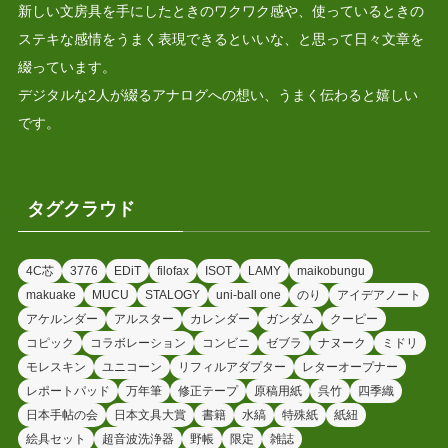
新しい文房具を手にしたときのワクワク感や、使っているときの
ステキな感情をうまく表現できるといいな、と思って日々文章を
綴っています。
デジタルな2人が綴るアナログへの想い、うまく伝わると嬉しい
です。
タグクラウド
4C芯
3776
EDiT
filofax
ISOT
LAMY
maikobungu
makuake
MUCU
STALOGY
uni-ball one
のり
アイデアノート
アケルンダー
アルスター
カレンダー
ガンダム
クーピー
コピック
コラボレーション
コンビニ
ゼブラ
ナヌーク
ミドリ
モレスキン
ユニコーン
リフィルアダプター
レターオープナー
レポートパッド
万年筆
修正テープ
原稿用紙
呉竹
四季織
日本手帖の会
日本文具大賞
書籍
水縞
特殊紙
紙紐
絵具セット
超音波洗浄器
野帳
限定
雑誌