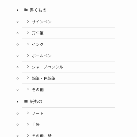
書くもの
サインペン
万年筆
インク
ボールペン
シャープペンシル
鉛筆・色鉛筆
その他
紙もの
ノート
手帳
その他、紙