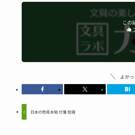
この
よかっ
日本の色見本帖 付箋 短冊