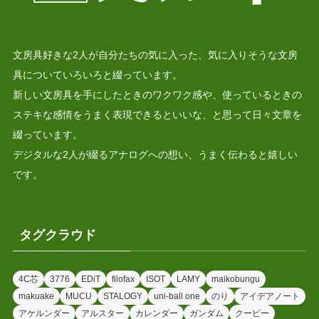
文房具好きな2人が自分たちの気に入った、気に入りそうな文房
具についていろいろと綴っています。
新しい文房具を手にしたときのワクワク感や、使っているときの
ステキな感情をうまく表現できるといいな、と思って日々文章を
綴っています。
デジタルな2人が綴るアナログへの想い、うまく伝わると嬉しい
です。
タグクラウド
4C芯
3776
EDiT
filofax
ISOT
LAMY
maikobungu
makuake
MUCU
STALOGY
uni-ball one
のり
アイデアノート
アケルンダー
アルスター
カレンダー
ガンダム
クーピー