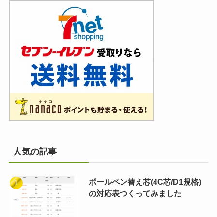
人気の記事
ボールペン替え芯(4C芯/D1規格)
の対応表つくってみました