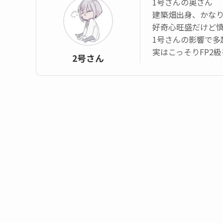
1号さんの奥さん
建築畑出身、かなり
好奇心旺盛だけど
1号さんの影響で多
実はこっそりFP2
2号さん