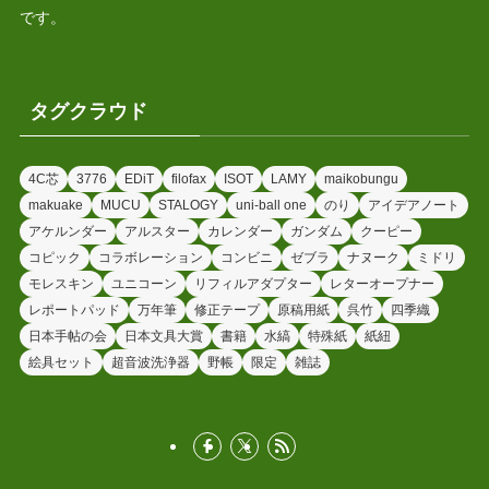
です。
タグクラウド
4C芯
3776
EDiT
filofax
ISOT
LAMY
maikobungu
makuake
MUCU
STALOGY
uni-ball one
のり
アイデアノート
アケルンダー
アルスター
カレンダー
ガンダム
クーピー
コピック
コラボレーション
コンビニ
ゼブラ
ナヌーク
ミドリ
モレスキン
ユニコーン
リフィルアダプター
レターオープナー
レポートパッド
万年筆
修正テープ
原稿用紙
呉竹
四季織
日本手帖の会
日本文具大賞
書籍
水縞
特殊紙
紙紐
絵具セット
超音波洗浄器
野帳
限定
雑誌