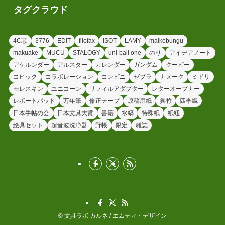
タグクラウド
4C芯
3776
EDiT
filofax
ISOT
LAMY
maikobungu
makuake
MUCU
STALOGY
uni-ball one
のり
アイデアノート
アケルンダー
アルスター
カレンダー
ガンダム
クーピー
コピック
コラボレーション
コンビニ
ゼブラ
ナヌーク
ミドリ
モレスキン
ユニコーン
リフィルアダプター
レターオープナー
レポートパッド
万年筆
修正テープ
原稿用紙
呉竹
四季織
日本手帖の会
日本文具大賞
書籍
水縞
特殊紙
紙紐
絵具セット
超音波洗浄器
野帳
限定
雑誌
©
文具ラボ カルネ / エムティ・デザイン