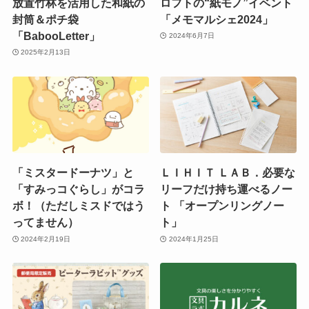
放置竹林を活用した和紙の
ロフトの“紙モノ”イベント
封筒＆ポチ袋
「メモマルシェ2024」
「BabooLetter」
2024年6月7日
2025年2月13日
「ミスタードーナツ」と
ＬＩＨＩＴ ＬＡＢ．必要な
「すみっコぐらし」がコラ
リーフだけ持ち運べるノー
ボ！（ただしミスドではう
ト 「オープンリングノー
ってません）
ト」
2024年2月19日
2024年1月25日