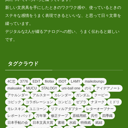
新しい文房具を手にしたときのワクワク感や、使っているときの
ステキな感情をうまく表現できるといいな、と思って日々文章を
綴っています。
デジタルな2人が綴るアナログへの想い、うまく伝わると嬉しい
です。
タグクラウド
4C芯
3776
EDiT
filofax
ISOT
LAMY
maikobungu
makuake
MUCU
STALOGY
uni-ball one
のり
アイデアノート
アケルンダー
アルスター
カレンダー
ガンダム
クーピー
コピック
コラボレーション
コンビニ
ゼブラ
ナヌーク
ミドリ
モレスキン
ユニコーン
リフィルアダプター
レターオープナー
レポートパッド
万年筆
修正テープ
原稿用紙
呉竹
四季織
日本手帖の会
日本文具大賞
書籍
水縞
特殊紙
紙紐