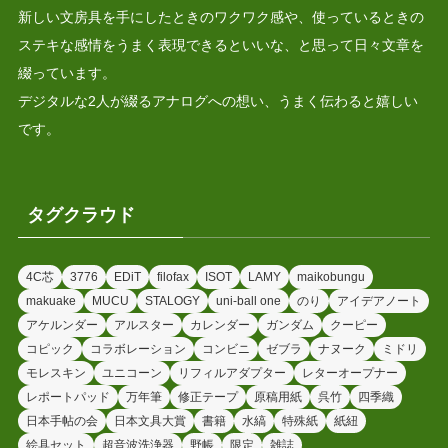
新しい文房具を手にしたときのワクワク感や、使っているときの
ステキな感情をうまく表現できるといいな、と思って日々文章を
綴っています。
デジタルな2人が綴るアナログへの想い、うまく伝わると嬉しい
です。
タグクラウド
4C芯
3776
EDiT
filofax
ISOT
LAMY
maikobungu
makuake
MUCU
STALOGY
uni-ball one
のり
アイデアノート
アケルンダー
アルスター
カレンダー
ガンダム
クーピー
コピック
コラボレーション
コンビニ
ゼブラ
ナヌーク
ミドリ
モレスキン
ユニコーン
リフィルアダプター
レターオープナー
レポートパッド
万年筆
修正テープ
原稿用紙
呉竹
四季織
日本手帖の会
日本文具大賞
書籍
水縞
特殊紙
紙紐
絵具セット
超音波洗浄器
野帳
限定
雑誌