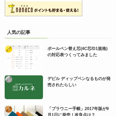
人気の記事
ボールペン替え芯(4C芯/D1規格)
の対応表つくってみました
デビル ディップペンなるものが発
売されたらしい
「ブラウニー手帳」2017年版が9
月1日に発売！改良点は？