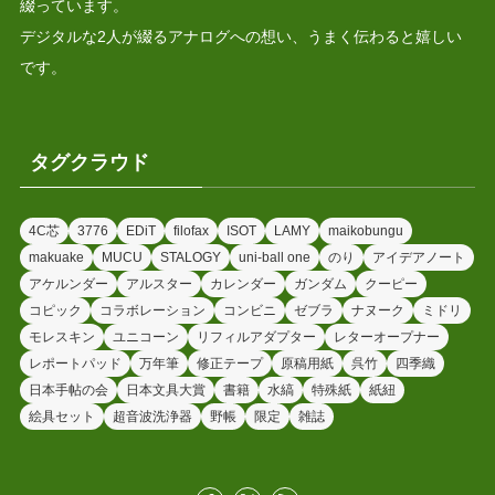
綴っています。
デジタルな2人が綴るアナログへの想い、うまく伝わると嬉しい
です。
タグクラウド
4C芯
3776
EDiT
filofax
ISOT
LAMY
maikobungu
makuake
MUCU
STALOGY
uni-ball one
のり
アイデアノート
アケルンダー
アルスター
カレンダー
ガンダム
クーピー
コピック
コラボレーション
コンビニ
ゼブラ
ナヌーク
ミドリ
モレスキン
ユニコーン
リフィルアダプター
レターオープナー
レポートパッド
万年筆
修正テープ
原稿用紙
呉竹
四季織
日本手帖の会
日本文具大賞
書籍
水縞
特殊紙
紙紐
絵具セット
超音波洗浄器
野帳
限定
雑誌