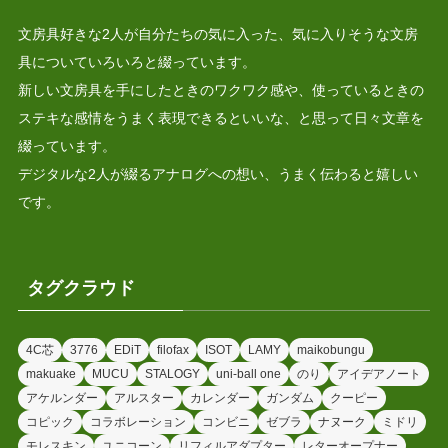
文房具好きな2人が自分たちの気に入った、気に入りそうな文房
具についていろいろと綴っています。
新しい文房具を手にしたときのワクワク感や、使っているときの
ステキな感情をうまく表現できるといいな、と思って日々文章を
綴っています。
デジタルな2人が綴るアナログへの想い、うまく伝わると嬉しい
です。
タグクラウド
4C芯
3776
EDiT
filofax
ISOT
LAMY
maikobungu
makuake
MUCU
STALOGY
uni-ball one
のり
アイデアノート
アケルンダー
アルスター
カレンダー
ガンダム
クーピー
コピック
コラボレーション
コンビニ
ゼブラ
ナヌーク
ミドリ
モレスキン
ユニコーン
リフィルアダプター
レターオープナー