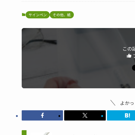
サインペン
その他、紙
この
よかっ