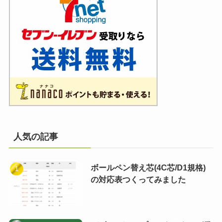
人気の記事
ボールペン替え芯(4C芯/D1規格)
の対応表つくってみました