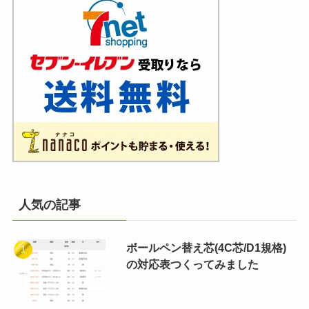
人気の記事
ボールペン替え芯(4C芯/D1規格)
の対応表つくってみました