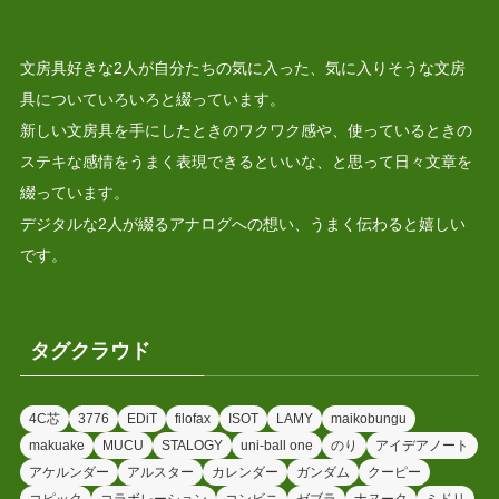
文房具好きな2人が自分たちの気に入った、気に入りそうな文房
具についていろいろと綴っています。
新しい文房具を手にしたときのワクワク感や、使っているときの
ステキな感情をうまく表現できるといいな、と思って日々文章を
綴っています。
デジタルな2人が綴るアナログへの想い、うまく伝わると嬉しい
です。
タグクラウド
4C芯
3776
EDiT
filofax
ISOT
LAMY
maikobungu
makuake
MUCU
STALOGY
uni-ball one
のり
アイデアノート
アケルンダー
アルスター
カレンダー
ガンダム
クーピー