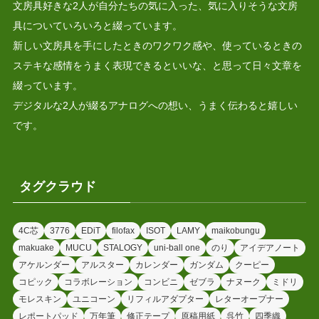
文房具好きな2人が自分たちの気に入った、気に入りそうな文房
具についていろいろと綴っています。
新しい文房具を手にしたときのワクワク感や、使っているときの
ステキな感情をうまく表現できるといいな、と思って日々文章を
綴っています。
デジタルな2人が綴るアナログへの想い、うまく伝わると嬉しい
です。
タグクラウド
4C芯
3776
EDiT
filofax
ISOT
LAMY
maikobungu
makuake
MUCU
STALOGY
uni-ball one
のり
アイデアノート
アケルンダー
アルスター
カレンダー
ガンダム
クーピー
コピック
コラボレーション
コンビニ
ゼブラ
ナヌーク
ミドリ
モレスキン
ユニコーン
リフィルアダプター
レターオープナー
レポートパッド
万年筆
修正テープ
原稿用紙
呉竹
四季織