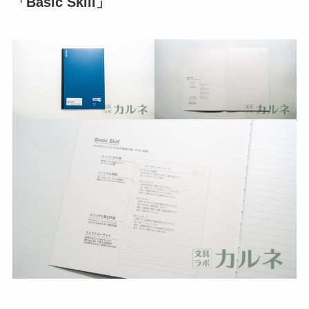
「Basic Skill」