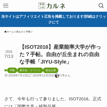
当サイトはアフィリエイト広告を掲載しております/詳細はクリッ
クにて
ホーム
紙もの
手帳
【ISOT2016】産業能率大学が作っ
2016
た？手帖。自由が丘生まれの自由
7/13
な手帳「JIYU-Style」
手帳
展示会・イベント
過去記事
2016年7月13日
2020年12月25日
1号さん
さて、今年も行って参りました、ISOT2016。正式
には「国際文具・紙製品展」。