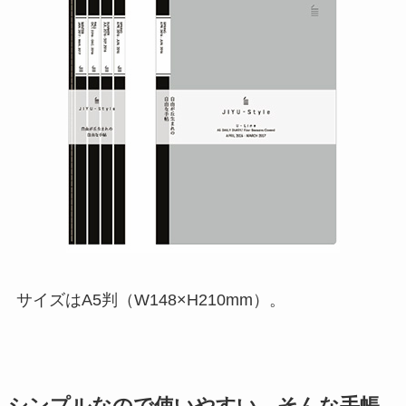
サイズはA5判（W148×H210mm）。