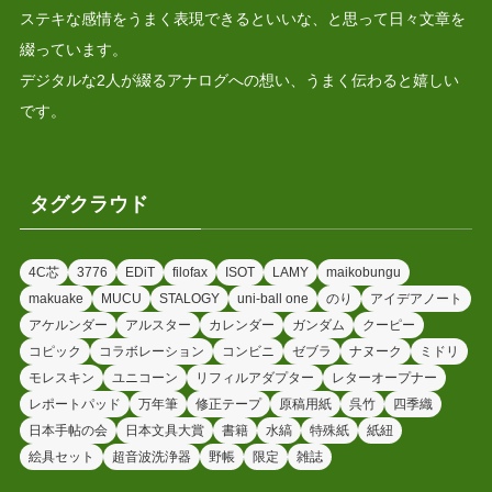
ステキな感情をうまく表現できるといいな、と思って日々文章を
綴っています。
デジタルな2人が綴るアナログへの想い、うまく伝わると嬉しい
です。
タグクラウド
4C芯
3776
EDiT
filofax
ISOT
LAMY
maikobungu
makuake
MUCU
STALOGY
uni-ball one
のり
アイデアノート
アケルンダー
アルスター
カレンダー
ガンダム
クーピー
コピック
コラボレーション
コンビニ
ゼブラ
ナヌーク
ミドリ
モレスキン
ユニコーン
リフィルアダプター
レターオープナー
レポートパッド
万年筆
修正テープ
原稿用紙
呉竹
四季織
日本手帖の会
日本文具大賞
書籍
水縞
特殊紙
紙紐
絵具セット
超音波洗浄器
野帳
限定
雑誌