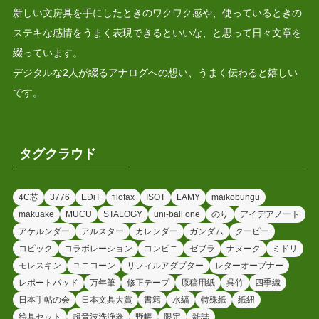
新しい文房具を手にしたときのワクワク感や、使っているときの
ステキな感情をうまく表現できるといいな、と思って日々文章を
綴っています。
デジタルな2人が綴るアナログへの想い、うまく伝わると嬉しい
です。
タグクラウド
4C芯
3776
EDiT
filofax
ISOT
LAMY
maikobungu
makuake
MUCU
STALOGY
uni-ball one
のり
アイデアノート
アケルンダー
アルスター
カレンダー
ガンダム
クーピー
コピック
コラボレーション
コンビニ
ゼブラ
ナヌーク
ミドリ
モレスキン
ユニコーン
リフィルアダプター
レターオープナー
レポートパッド
万年筆
修正テープ
原稿用紙
呉竹
四季織
日本手帖の会
日本文具大賞
書籍
水縞
特殊紙
紙紐
絵具セット
超音波洗浄器
野帳
限定
雑誌