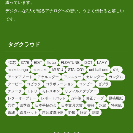
綴っています。
デジタルな2人が綴るアナログへの想い、うまく伝わると嬉しい
です。
タグクラウド
4C芯
3776
EDiT
filofax
FLOATUNE
ISOT
LAMY
maikobungu
makuake
MUCU
STALOGY
uni-ball one
のり
アイデアノート
アケルンダー
アルスター
カレンダー
ガンダム
クーピー
コピック
コラボレーション
コンビニ
ゼブラ
ナヌーク
ミドリ
モレスキン
リフィルアダプター
レターオープナー
レポートパッド
万年筆
修正テープ
原稿用紙
呉竹
四季織
日本手帖の会
日本文具大賞
書籍
水縞
特殊紙
紙紐
絵具セット
超音波洗浄器
野帳
限定
雑誌