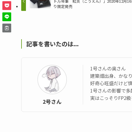
ト万年筆 紅炎（こうえん）」2020年12月1
り限定発売
記事を書いたのは...
1号さんの奥さん
建築畑出身、かなり
好奇心旺盛だけど
1号さんの影響で多
実はこっそりFP2
2号さん