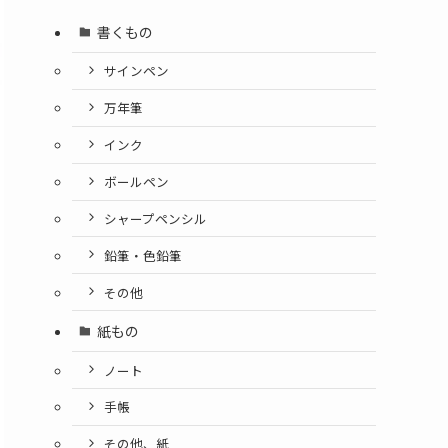
書くもの
サインペン
万年筆
インク
ボールペン
シャープペンシル
鉛筆・色鉛筆
その他
紙もの
ノート
手帳
その他、紙