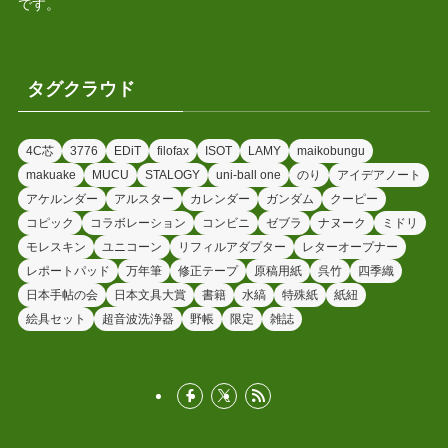
です。
タグクラウド
4C芯
3776
EDiT
filofax
ISOT
LAMY
maikobungu
makuake
MUCU
STALOGY
uni-ball one
のり
アイデアノート
アケルンダー
アルスター
カレンダー
ガンダム
クーピー
コピック
コラボレーション
コンビニ
ゼブラ
ナヌーク
ミドリ
モレスキン
ユニコーン
リフィルアダプター
レターオープナー
レポートパッド
万年筆
修正テープ
原稿用紙
呉竹
四季織
日本手帖の会
日本文具大賞
書籍
水縞
特殊紙
紙紐
絵具セット
超音波洗浄器
野帳
限定
雑誌