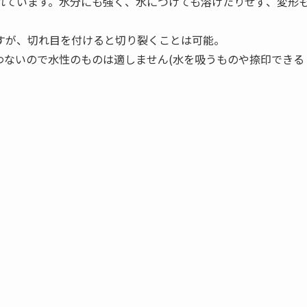
れています。水分にも強く、水につけても溶けたりせず、変形
すが、切れ目を付けると切り裂くことは可能。
わないので水性のものは適しません(水を吸うものや捺印できる