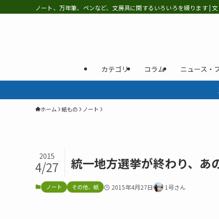
ノート、万年筆、ペンなど、文房具に関するいろいろを綴ります | 文
カテゴリ
コラム
ニュース・
ホーム
紙もの
ノート
2015
統一地方選挙が終わり、あ
4/27
ノート
その他、紙
2015年4月27日
1号さん