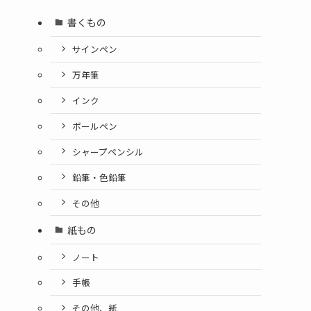
書くもの
サインペン
万年筆
インク
ボールペン
シャープペンシル
鉛筆・色鉛筆
その他
紙もの
ノート
手帳
その他、紙