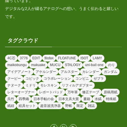
綴っています。
デジタルな2人が綴るアナログへの想い、うまく伝わると嬉しい
です。
タグクラウド
4C芯
3776
EDiT
filofax
FLOATUNE
ISOT
LAMY
maikobungu
makuake
MUCU
STALOGY
uni-ball one
のり
アイデアノート
アケルンダー
アルスター
カレンダー
ガンダム
クーピー
コピック
コラボレーション
コンビニ
ゼブラ
ナヌーク
ミドリ
モレスキン
リフィルアダプター
レターオープナー
レポートパッド
万年筆
修正テープ
原稿用紙
呉竹
四季織
日本手帖の会
日本文具大賞
書籍
水縞
特殊紙
紙紐
絵具セット
超音波洗浄器
野帳
限定
雑誌