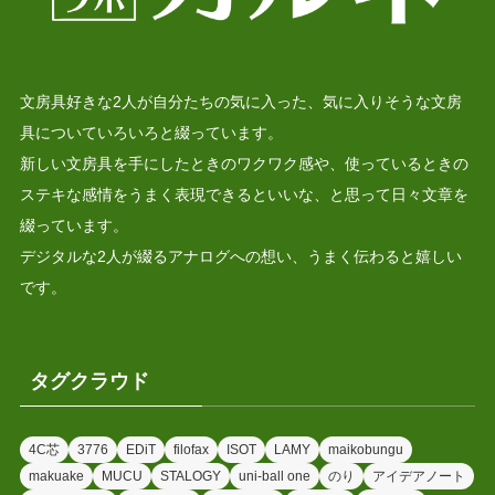
文房具好きな2人が自分たちの気に入った、気に入りそうな文房
具についていろいろと綴っています。
新しい文房具を手にしたときのワクワク感や、使っているときの
ステキな感情をうまく表現できるといいな、と思って日々文章を
綴っています。
デジタルな2人が綴るアナログへの想い、うまく伝わると嬉しい
です。
タグクラウド
4C芯
3776
EDiT
filofax
ISOT
LAMY
maikobungu
makuake
MUCU
STALOGY
uni-ball one
のり
アイデアノート