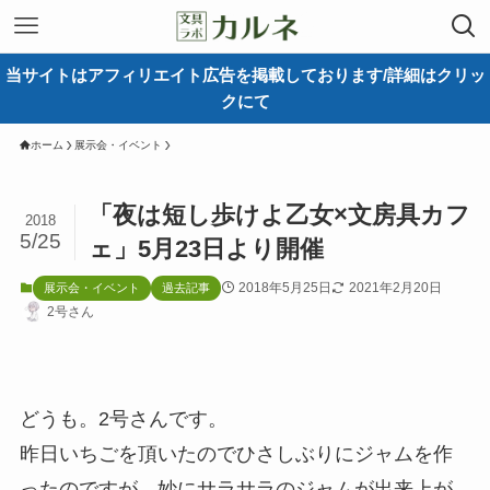
当サイトはアフィリエイト広告を掲載しております/詳細はクリッ
クにて
ホーム
展示会・イベント
「夜は短し歩けよ乙女×文房具カフ
2018
5/25
ェ」5月23日より開催
2018年5月25日
2021年2月20日
展示会・イベント
過去記事
2号さん
どうも。2号さんです。
昨日いちごを頂いたのでひさしぶりにジャムを作
ったのですが、妙にサラサラのジャムが出来上が