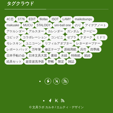
タグクラウド
4C芯
3776
EDiT
filofax
ISOT
LAMY
maikobungu
makuake
MUCU
STALOGY
uni-ball one
のり
アイデアノート
アケルンダー
アルスター
カレンダー
ガンダム
クーピー
コピック
コラボレーション
コンビニ
ゼブラ
ナヌーク
ミドリ
モレスキン
ユニコーン
リフィルアダプター
レターオープナー
レポートパッド
万年筆
修正テープ
原稿用紙
呉竹
四季織
日本手帖の会
日本文具大賞
書籍
水縞
特殊紙
紙紐
絵具セット
超音波洗浄器
野帳
限定
雑誌
©
文具ラボ カルネ / エムティ・デザイン