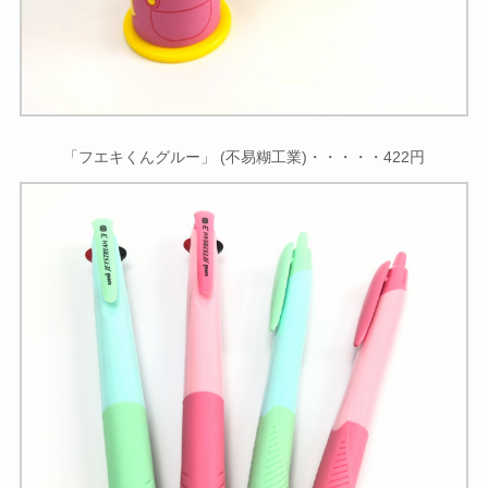
「フエキくんグルー」 (不易糊工業)・・・・・422円