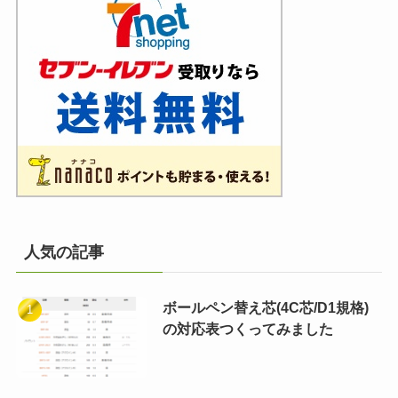
人気の記事
ボールペン替え芯(4C芯/D1規格)
の対応表つくってみました