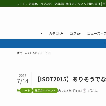
ノート、万年筆、ペンなど、文房具に関するいろいろを綴ります | 文
カテゴリ
コラム
ニュース・
ホーム
紙もの
ノート
2015
【ISOT2015】ありそう
7/14
ノート
展示会・イベント
2015年7月14日
2号さん