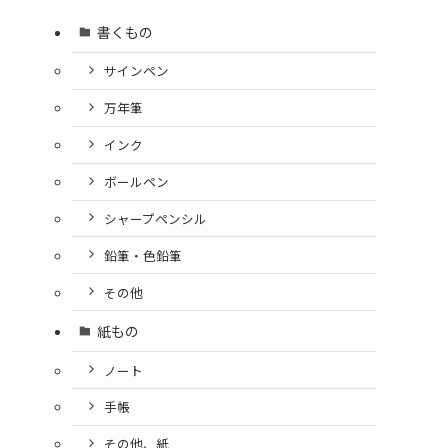
書くもの
サインペン
万年筆
インク
ボールペン
シャープペンシル
鉛筆・色鉛筆
その他
紙もの
ノート
手帳
その他、紙