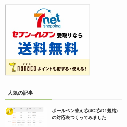
人気の記事
ボールペン替え芯(4C芯/D1規格)
の対応表つくってみました