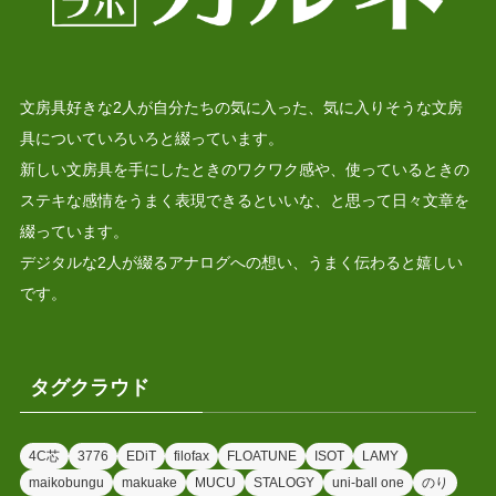
文房具好きな2人が自分たちの気に入った、気に入りそうな文房
具についていろいろと綴っています。
新しい文房具を手にしたときのワクワク感や、使っているときの
ステキな感情をうまく表現できるといいな、と思って日々文章を
綴っています。
デジタルな2人が綴るアナログへの想い、うまく伝わると嬉しい
です。
タグクラウド
4C芯
3776
EDiT
filofax
FLOATUNE
ISOT
LAMY
maikobungu
makuake
MUCU
STALOGY
uni-ball one
のり