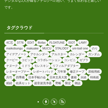
デジタルな2人が綴るアナログへの想い、うまく伝わると嬉しい
です。
タグクラウド
4C芯
3776
EDiT
filofax
FLOATUNE
ISOT
LAMY
maikobungu
makuake
MUCU
STALOGY
uni-ball one
のり
アイデアノート
アケルンダー
アルスター
カレンダー
ガンダム
クーピー
コピック
コラボレーション
コンビニ
ゼブラ
ナヌーク
ミドリ
モレスキン
リフィルアダプター
レターオープナー
レポートパッド
万年筆
修正テープ
原稿用紙
呉竹
四季織
日本手帖の会
日本文具大賞
書籍
水縞
特殊紙
紙紐
絵具セット
超音波洗浄器
野帳
限定
雑誌