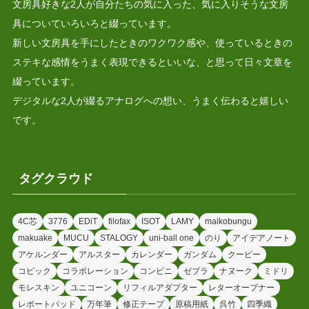
文房具好きな2人が自分たちの気に入った、気に入りそうな文房
具についていろいろと綴っています。
新しい文房具を手にしたときのワクワク感や、使っているときの
ステキな感情をうまく表現できるといいな、と思って日々文章を
綴っています。
デジタルな2人が綴るアナログへの想い、うまく伝わると嬉しい
です。
タグクラウド
4C芯
3776
EDiT
filofax
ISOT
LAMY
maikobungu
makuake
MUCU
STALOGY
uni-ball one
のり
アイデアノート
アケルンダー
アルスター
カレンダー
ガンダム
クーピー
コピック
コラボレーション
コンビニ
ゼブラ
ナヌーク
ミドリ
モレスキン
ユニコーン
リフィルアダプター
レターオープナー
レポートパッド
万年筆
修正テープ
原稿用紙
呉竹
四季織